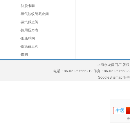
·
防脱卡套
·
氢气波纹管截止阀
·
蒸汽截止阀
·
氨用压力表
·
釜底球阀
·
低温截止阀
·
蝶阀
上海永龙阀门厂 版权
电话：86-021-57566219 传真：86-021-575
GoogleSitemap
管
推