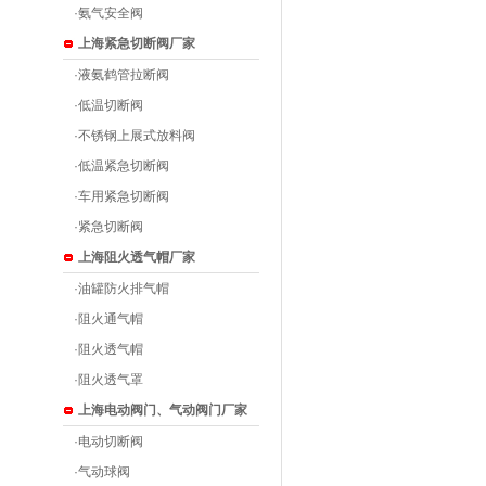
·
氨气安全阀
上海紧急切断阀厂家
·
液氨鹤管拉断阀
·
低温切断阀
·
不锈钢上展式放料阀
·
低温紧急切断阀
·
车用紧急切断阀
·
紧急切断阀
上海阻火透气帽厂家
·
油罐防火排气帽
·
阻火通气帽
·
阻火透气帽
·
阻火透气罩
上海电动阀门、气动阀门厂家
·
电动切断阀
·
气动球阀