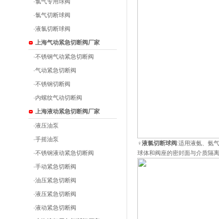
·
氯气专用球阀
·
氯气切断球阀
·
液氯切断球阀
上海气动紧急切断阀厂家
·
不锈钢气动紧急切断阀
·
气动紧急切断阀
·
不锈钢切断阀
·
内螺纹气动切断阀
上海液动紧急切断阀厂家
·
液压油泵
·
手摇油泵
♀液氯切断球阀
:适用液氨、氨
·
不锈钢液动紧急切断阀
球体和阀座的密封面与介质隔离
·
手动紧急切断阀
·
油压紧急切断阀
·
液压紧急切断阀
·
液动紧急切断阀