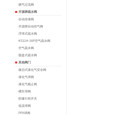
·
燃气过流阀
开源牌疏水阀
·
自动排液阀
·
开源牌自动排气阀
·
浮球式疏水阀
·
KS11H-16P空气疏水阀
·
空气疏水阀
·
圆盘式疏水阀
其他阀门
·
微启式液化气安全阀
·
液化气球阀
·
液化气截止阀
·
槽车球阀
·
防爆行程开关
·
低温球阀
·
PFA球阀