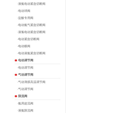
·
液氨电动紧急切断阀
·
电动球阀
·
盐酸专用阀
·
电动氨气紧急切断阀
·
液氯电动紧急切断阀
·
电动紧急切断阀
·
电动蝶阀
·
电动液氨紧急切断阀
电动调节阀
·
电动调节阀
气动调节阀
·
气动薄膜高温调节阀
·
气动调节阀
限流阀
·
氨用超流阀
·
液氨限流阀