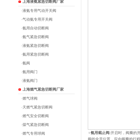
上海液氨紧急切断阀厂家
·
液氨专用气动开关阀
·
气动氨专用开关阀
·
氨用自动切断阀
·
氨气紧急切断阀
·
液氨紧急切断阀
·
氨用紧急切断阀
·
氨阀
·
氨用阀门
·
液氨阀门
上海燃气紧急切断阀厂家
·
燃气球阀
·
天燃气紧急切断阀
·
燃气安全切断阀
·
煤气紧急切断阀
♀氨用截止阀:
开启时，阀瓣的开
·
燃气专用球阀
阀的全开位置，应由阀瓣的行程