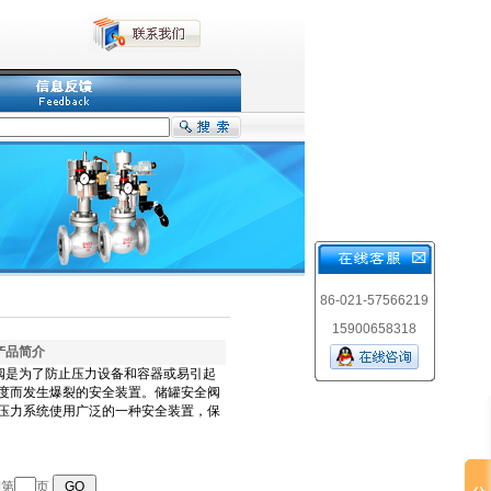
86-021-57566219
15900658318
产品简介
到第
页