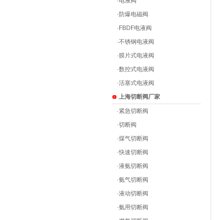
·
电液阀
·
防爆电磁阀
·
FBDF电液阀
·
不锈钢电液阀
·
膜片式电液阀
·
数控式电液阀
·
活塞式电液阀
上海切断阀厂家
·
紧急切断阀
·
切断阀
·
煤气切断阀
·
快速切断阀
·
液氨切断阀
·
氨气切断阀
·
液动切断阀
·
氨用切断阀