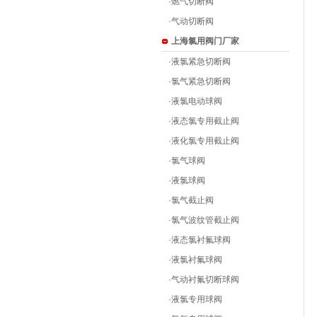
·
燃气切断阀
·
气动切断阀
上海氯用阀门厂家
·
液氯紧急切断阀
·
氯气紧急切断阀
·
液氯电动球阀
·
液态氯专用截止阀
·
液化氯专用截止阀
·
氯气球阀
·
液氯球阀
·
氯气截止阀
·
氯气波纹管截止阀
·
液态氯衬氟球阀
·
液氯衬氟球阀
·
气动衬氟切断球阀
·
液氯专用球阀