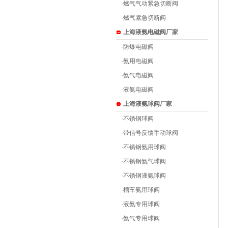
·
燃气气动紧急切断阀
·
燃气紧急切断阀
上海液氨电磁阀厂家
·
防爆电磁阀
·
氨用电磁阀
·
氨气电磁阀
·
液氨电磁阀
上海液氨球阀厂家
·
不锈钢球阀
·
带信号反馈手动球阀
·
不锈钢氨用球阀
·
不锈钢氨气球阀
·
不锈钢液氨球阀
·
槽车氨用球阀
·
液氨专用球阀
·
氨气专用球阀