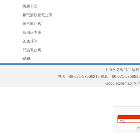
·
防脱卡套
·
氢气波纹管截止阀
·
蒸汽截止阀
·
氨用压力表
·
釜底球阀
·
低温截止阀
·
蝶阀
上海永龙阀门厂 版权
电话：86-021-57566219 传真：86-021-575
GoogleSitemap
管
推