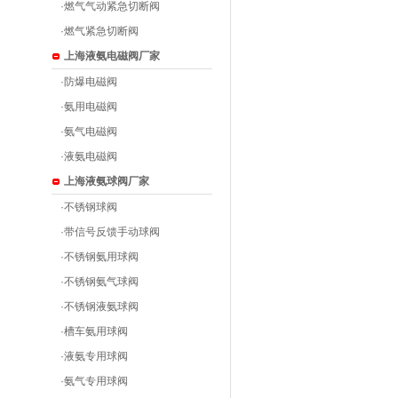
·
燃气气动紧急切断阀
·
燃气紧急切断阀
上海液氨电磁阀厂家
·
防爆电磁阀
·
氨用电磁阀
·
氨气电磁阀
·
液氨电磁阀
上海液氨球阀厂家
·
不锈钢球阀
·
带信号反馈手动球阀
·
不锈钢氨用球阀
·
不锈钢氨气球阀
·
不锈钢液氨球阀
·
槽车氨用球阀
·
液氨专用球阀
·
氨气专用球阀