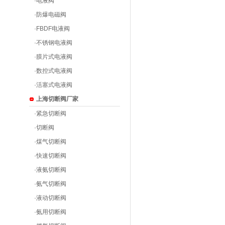
·
电液阀
·
防爆电磁阀
·
FBDF电液阀
·
不锈钢电液阀
·
膜片式电液阀
·
数控式电液阀
·
活塞式电液阀
上海切断阀厂家
·
紧急切断阀
·
切断阀
·
煤气切断阀
·
快速切断阀
·
液氨切断阀
·
氨气切断阀
·
液动切断阀
·
氨用切断阀