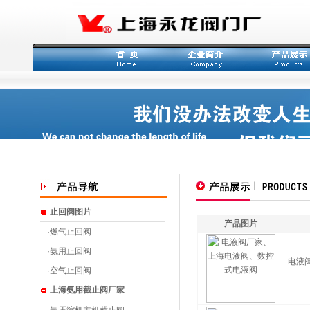
止回阀图片
产品图片
·
燃气止回阀
·
氨用止回阀
电液
·
空气止回阀
上海氨用截止阀厂家