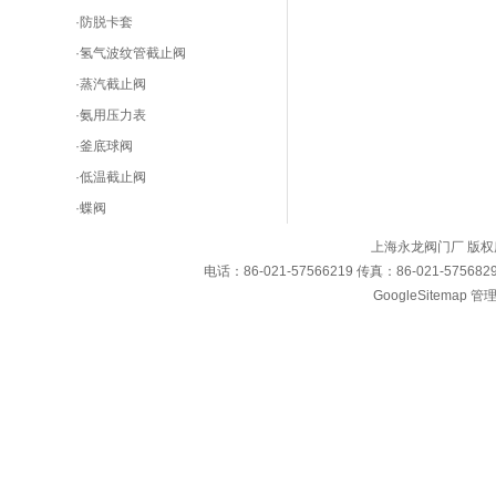
·
防脱卡套
·
氢气波纹管截止阀
·
蒸汽截止阀
·
氨用压力表
·
釜底球阀
·
低温截止阀
·
蝶阀
上海永龙阀门厂 版权
电话：86-021-57566219 传真：86-021-575
GoogleSitemap
管