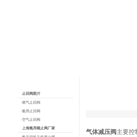
止回阀图片
·
燃气止回阀
·
氨用止回阀
·
空气止回阀
上海氨用截止阀厂家
气体减压阀
主要控