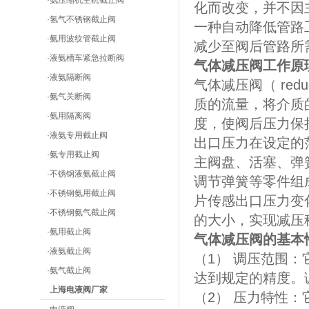
·
氨压缩机主机截止阀
化而改变，并不因
·
氢气不锈钢截止阀
一种自动降低管路
·
氨用波纹管截止阀
减少至阀后管路所
·
液氨槽车紧急拉断阀
气体减压阀工作原
·
液氨隔断阀
气体减压阀（ red
·
氨气关断阀
质的流量，将介质
·
氨用隔离阀
度，使阀后压力保
·
液氨专用截止阀
出口压力在设定的
·
氨专用截止阀
主阀盘、活塞、弹
·
不锈钢液氨截止阀
调节弹簧等零件组
·
不锈钢氨用截止阀
片传感出口压力变
·
不锈钢氨气截止阀
的大小，实现减压
·
氨用截止阀
气体减压阀的基本
·
液氨截止阀
（1） 调压范围
·
氨气截止阀
达到规定的精度。
上海电液阀厂家
（2） 压力特性