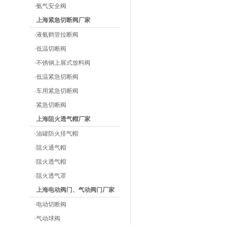
·
氨气安全阀
上海紧急切断阀厂家
·
液氨鹤管拉断阀
·
低温切断阀
·
不锈钢上展式放料阀
·
低温紧急切断阀
·
车用紧急切断阀
·
紧急切断阀
上海阻火透气帽厂家
·
油罐防火排气帽
·
阻火通气帽
·
阻火透气帽
·
阻火透气罩
上海电动阀门、气动阀门厂家
·
电动切断阀
·
气动球阀