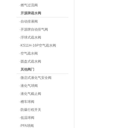
·
燃气过流阀
开源牌疏水阀
·
自动排液阀
·
开源牌自动排气阀
·
浮球式疏水阀
·
KS11H-16P空气疏水阀
·
空气疏水阀
·
圆盘式疏水阀
其他阀门
·
微启式液化气安全阀
·
液化气球阀
·
液化气截止阀
·
槽车球阀
·
防爆行程开关
·
低温球阀
·
PFA球阀