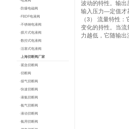
·
电液阀
波动的特性。输出
·
防爆电磁阀
输入压力—定值才
·
FBDF电液阀
（3） 流量特性
·
不锈钢电液阀
变化的持性。当流
·
膜片式电液阀
力越低，它随输出
·
数控式电液阀
·
活塞式电液阀
上海切断阀厂家
·
紧急切断阀
·
切断阀
·
煤气切断阀
·
快速切断阀
·
液氨切断阀
·
氨气切断阀
·
液动切断阀
·
氨用切断阀