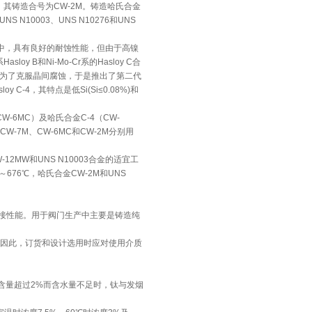
-4合金，其铸造合号为CW-2M。铸造哈氏合金
S N10003、UNS N10276和UNS
酸介质中，具有良好的耐蚀性能，但由于高镍
 B和Ni-Mo-Cr系的Hasloy C合
为了克服晶间腐蚀，于是推出了第二代
y C-4，其特点是低Si(Si≤0.08%)和
-6MC）及哈氏合金C-4（CW-
-7M、CW-6MC和CW-2M分别用
12MW和UNS N10003合金的适宜工
9～676℃，哈氏合金CW-2M和UNS
焊接性能。用于阀门生产中主要是铸造纯
。因此，订货和设计选用时应对使用介质
含量超过2%而含水量不足时，钛与发烟