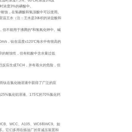
时浓度7.5%、60℃时浓度3%及
0℃时浓度3%的磷酸中。
中耐蚀，在氢碘酸和氢溴酸中可以使用。
以及室温王水（注：王水是3体积的浓盐酸和
，但不能用于沸腾的*和氢氧化钾中。碱
m/s，钛在温度≤120℃海水中有很高的
异的耐蚀性，但有机酸中含水量过低
反应生成TiCl4，并有着火的危险，但
而钛在氯化物溶液中获得了广泛的应
5%氯化铝溶液、175℃的70%氯化钙
B、WCC、A105、WC6和WC9。如
3M等。它们多用在炼油厂的常减压装置和