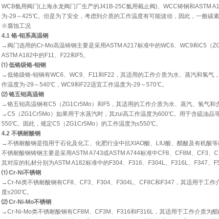
WCB氨用阀门(上海永龙阀门厂生产的J41B-25C氨用截止阀)、WCC铸钢和ASTM
为-29～425℃。但是为了安全，考虑到介质的工作温度有可能波动，因此，一般碳素
※腐蚀工况
4.1 铬-钼系高温钢
→阀门选用的Cr-Mo高温铸钢主要是采用ASTM A217标准中的WC6、WC9和C5（
ASTM A182中的F11、F22和F5。
⑴ 低铬级铬-钼钢
→低铬级铬-钼钢有WC6、WC9、F11和F22，其适用的工作介质为水、蒸汽和氢气
作温度为-29～540℃，WC9和F22适宜工作温度为-29～570℃。
⑵ 铬五钼高温钢
→铬五钼高温钢有C5（ZG1Cr5Mo）和F5，其适用的工作介质为水、蒸汽、氢气和
→C5（ZG1Cr5Mo）如果用于水蒸汽时，其zui高工作温度为600℃。用于含硫油品
550℃。因此，规定C5（ZG1Cr5Mo）的工作温度为≤550℃。
4.2 不锈耐酸钢
→不锈耐酸钢是指用于石化及化工、化肥行业中抗XIAO酸、LIU酸、醋酸及有机酸
不锈耐酸钢铸钢主要是采用ASTM A743或ASTM A744标准中CF8、CF8M、CF3、C
其对应的轧材分别为ASTM A182标准中的F304、F316、F304L、F316L、F347、F5
⑴ Cr-Ni不锈钢
→Cr-Ni类不锈耐酸钢有CF8、CF3、F304、F304L、CF8C和F347，其适用于
度≤200℃。
⑵ Cr-Ni-Mo不锈钢
→Cr-Ni-Mo类不锈耐酸钢有CF8M、CF3M、F316和F316L，其适用于工作介质