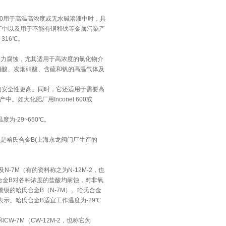
-100用于高温高浓度或无水碱溶液中时，具
生产中以及用于不能有铜和铁等金属污染产
316℃。
等主要用于抗应力腐蚀，尤其适用于高浓度的氯化物介
浓硝酸、发烟硝酸、含硫和钒的高温气体及
钢的安全性更高。同时，它还适用于需要高
大化肥厂用Inconel 600或
度为-29~650℃。
要是哈氏合金B(上海永龙阀门厂生产的
）及N-7M（有的资料称之为N-12M-2，也
5。哈氏合金B对各种浓度的盐酸均耐蚀，对非氧
级的哈氏合金B（N-7M）。哈氏合金
示。哈氏合金B适宜工作温度为-29℃
CW-7M（CW-12M-2，也称它为