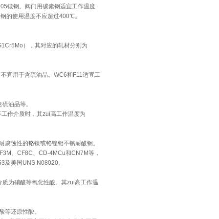
 A105锻钢。阀门用碳素钢适宜工作温度
钢的使用温度不应超过400℃。
ZG1Cr5Mo），其对应的轧材分别为
，不宜用于含硫油品。WC6和F11适宜工
含硫油品等。
等工作介质时，其zui高工作温度为
等耐腐蚀性的铬镍或铬镍钼不锈耐酸钢。
F3M、CF8C、CD-4MCu和CN7M等，
3及美国UNS N08020。
工作介质为硝酸等氧化性酸。其zui高工作温
为醋酸等还原性酸。