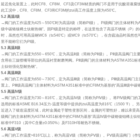
延迟焦化装置上，此时CF8、CF8M、CF3及CF3M材质的阀门不是用于抗酸溶液
此工况中，CF8、CF8M、CF3和CF3M的zui高工作温度上限为450℃。
5.2 高温Ⅰ级
→阀门的工作温度为425～550℃时为高温Ⅰ级（简称PI级）。PI级阀门的主体材料为AS
级中碳铬镍稀土钛耐热钢”。因PI级是特定的称呼，在这里包含了高温不锈钢（P）
时，虽然也可用高温钢WC6（t≤540℃）或WC9（t≤570℃），在含硫油品时虽然也可
里不能称它们为PI级。
5.3 高温Ⅱ级
→阀门的工作温度为550～650℃，定为高温Ⅱ级（简称为PⅡ级）。PⅡ级高温阀门
含用在三旋喷嘴等部位的高温衬里耐磨闸阀。PⅡ级阀门的主体材料为ASTM A351标
土钛钽强化型耐热钢”。
5.4 高温Ⅲ级
→阀门的工作温度为650～730℃，定为高温Ⅲ级（简称为PⅢ级）。PⅢ级高温阀门
置上。PⅢ级高温阀门主体材料为ASTM A351标准中的CF8M为基形的“高温Ⅲ级中
5.5 高温Ⅳ级
→阀门的工作温度为730～816℃，定为高温Ⅳ级（简称为PⅣ级）。将PⅣ级阀门的
选用的标准ASME B16.34压力-温度等级中提供的zui高温度为816℃（1500 ℉
近进入了锻造温度区域，此时金属处于塑性变形区间，金属的可塑性好，难以承受高
级阀门的主体材料为ASTM A351标准中的CF8M为基形“高温Ⅳ级中碳铬镍钼稀土钛钽强化
标准中F310（其中C含量≥0.050%）及F310H等耐热不锈钢。
5.6 高温Ⅴ级
→阀门的工作温度>816℃以上，称为高温Ⅴ级（简称为PⅤ级）。PⅤ级高温阀门（