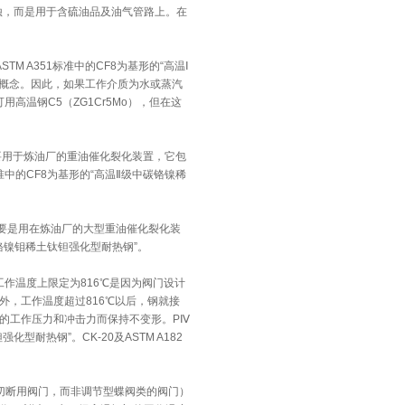
腐蚀，而是用于含硫油品及油气管路上。在
TM A351标准中的CF8为基形的“高温Ⅰ
的概念。因此，如果工作介质为水或蒸汽
用高温钢C5（ZG1Cr5Mo），但在这
主要用于炼油厂的重油催化裂化装置，它包
准中的CF8为基形的“高温Ⅱ级中碳铬镍稀
主要是用在炼油厂的大型重油催化裂化装
碳铬镍钼稀土钛钽强化型耐热钢”。
工作温度上限定为816℃是因为阀门设计
）。另外，工作温度超过816℃以后，钢就接
的工作压力和冲击力而保持不变形。PⅣ
型耐热钢”。CK-20及ASTM A182
作切断用阀门，而非调节型蝶阀类的阀门）