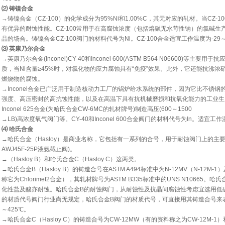
⑵ 铸镍合金
→铸镍合金（CZ-100）的化学成分为95%Ni和1.00%C，其无对应的轧材。当CZ
有优异的耐蚀性能。CZ-100常用于在高腐蚀浓度（包括熔融无水苛性钠）的氯碱
品的场合。铸镍合金CZ-100阀门的材料代号为Ni。CZ-100合金适宜工作温度为-29～
⑶ 英康乃尔合金
→英康乃尔合金(Inconel)CY-40和Inconel 600(ASTM B564 N06600)
质，当Ni含量≥45%时，对氯化物的应力腐蚀具有“免疫”效果。此外，它还能抗沸
燃烧物的腐蚀。
→Inconel合金已广泛用于制造核动力工厂的锅炉给水系统的部件，因为它比不锈
强度、高压密封的高抗蚀性能，以及在高温下具有抗机械磨损和抗氧化能力的工业生产中。如
Inconel 625合金(为哈氏合金CW-6MC的轧材牌号)制造高压(600～1500
→LB)高浓度氧气阀门等。CY-40和Inconel 600合金阀门的材料代号为In。适宜工作温
⑷ 哈氏合金
→哈氏合金（Hasloy）是商业名称，它包括有一系列的合号，用于耐蚀阀门上的主
AWJ45F-25P液氨截止阀)。
→（Hasloy B）和哈氏合金C（Hasloy C）这两类。
→哈氏合金B（Hasloy B）的铸造合号在ASTM A494标准中为N-12MV（N-12M-1
称它为Chlorimet2合金），其轧材牌号为ASTM B335标准中的UNS N1066
化性盐及酸亦耐蚀。哈氏合金B的耐蚀阀门，从耐蚀性及抗晶间腐蚀性考虑宜选用低碳
的材质代号阀门行业尚无规定，哈氏合金B阀门的材质代号，可直接用其铸造合号来表
～425℃。
→哈氏合金C（Hasloy C）的铸造合号为CW-12MW（有的资料称之为CW-12M-1）和