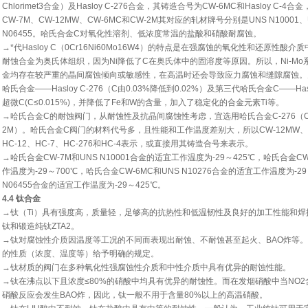
Chlorimet3合金）及Hasloy C-276合金，其铸造合号为CW-6MC和Hasloy C
CW-7M、CW-12MW、CW-6MC和CW-2M其对应的轧材牌号分别是UNS N10001、UN
N06455。哈氏合金C对氧化性溶剂、低浓度常温的盐酸和硝酸耐腐蚀。
→*代Hasloy C（0Cr16Ni60Mo16W4）的特点是在强腐蚀的氧化性和还原性
耐蚀合金为奥氏体组织，因为Ni降低了C在奥氏体中的固溶度等原因。所以，Ni-Mo系Hasloy
金均存在较严重的晶间腐蚀倾向或敏感性，在高温时还会导致应力腐蚀和缝隙腐蚀。
哈氏合金——Hasloy C-276（C由0.03%降低到0.02%）及第三代哈氏合金C——Haslo
超微C(C≤0.015%)，并降低了Fe和W的含量，加入了稳定化的合金元素Ti等。
→哈氏合金C的耐蚀阀门，从耐蚀性及抗晶间腐蚀性考虑，宜选用哈氏合金C-276（CW
2M）。哈氏合金C阀门的材料代号多，且性能和工作温度差别大，所以CW-12MW、CW
HC-12、HC-7、HC-276和HC-4表示，或直接用其铸造合号来表示。
→哈氏合金CW-7M和UNS N10001合金的适宜工作温度为-29～425℃，哈氏合金CW-
作温度为-29～700℃，哈氏合金CW-6MC和UNS N10276合金的适宜工作温度为-2
N06455合金的适宜工作温度为-29～425℃。
4.4 钛合金
→钛（Ti）具有强度高，质量轻，足够高的抗热性和低温韧性及良好的加工性能和
钛和锻造纯钛ZTA2。
→钛对腐蚀性介质因温度等工况的不同而表现出耐蚀、不耐蚀甚至起火、BAO炸等
的性质（浓度、温度等）给予明确的规定。
→钛材质的阀门在多种氧化性强腐蚀性介质和中性介质中具有优异的耐蚀性能。
→钛在沸点以下且浓度≤80%的硝酸中均具有优异的耐蚀性。而在发烟硝酸中当NO2
硝酸反应会发生BAO炸，因此，钛一般不用于含量80%以上的高温硝酸。