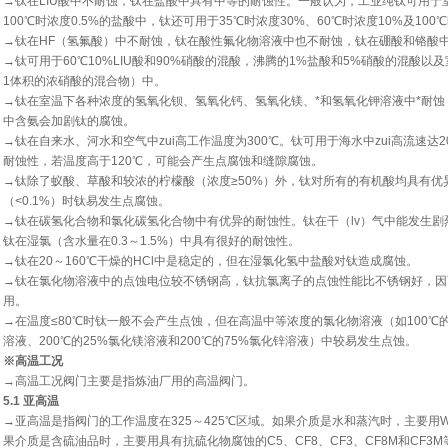
→钛在LIU酸中不耐蚀，钛在盐酸中具有中等的耐蚀性。一般认为，工业纯钛可用于室温
100℃时浓度0.5%的盐酸中，钛还可用于35℃时浓度30%、60℃时浓度10%及10
→钛在HF（氢氟酸）中不耐蚀，钛在酸性氟化物溶液中也不耐蚀，钛在硼酸和铬酸
→钛可用于60℃10%LIU酸和90%硝酸的混酸，沸腾的1%盐酸和5%硝酸的混酸
1体积的浓硝酸的混合物）中。
→钛在室温下各种浓度的氢氧化钡、氢氧化钙、氢氧化镁、*和氢氧化钾溶液中*耐蚀
中含氨会加剧钛的腐蚀。
→钛在自来水、河水和空气中zui高工作温度为300℃。钛可用于海水中zui高流速达20
耐蚀性，若温度高于120℃，可能会产生点腐蚀和缝隙腐蚀。
→钛除了蚁酸、草酸和较浓的柠檬酸（浓度≥50%）外，钛对所有的有机酸均具有优
（<0.1%）时钛易发生点腐蚀。
→钛在碳氢化合物和氯化碳氢化合物中有优异的耐蚀性。钛在干（lv）气中能发生剧烈
钛在湿氯（含水量在0.3～1.5%）中具有很好的耐蚀性。
→钛在20～160℃干燥的HCl中是稳定的，但在湿氯化氢中盐酸对钛造成腐蚀。
→钛在氯化物溶液中的点蚀电位较不锈钢高，钛抗氯离子的点蚀性能比不锈钢好，因
用。
→在温度≤80℃时钛一般不会产生点蚀，但在高温中等浓度的氯化物溶液（如100℃的2
溶液、200℃的25%氯化镁溶液和200℃的75%氯化锌溶液）中较易发生点蚀。
※高温工况
→高温工况阀门主要是指炼油厂用的高温阀门。
5.1 亚高温
→亚高温是指阀门的工作温度在325～425℃区域。如果介质是水和蒸汽时，主要用WC
果介质是含硫油品时，主要用具有抗硫化物腐蚀的C5、CF8、CF3、CF8M和CF