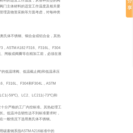
材料的适宜工作温度，从各种类型的阀
阀门主体材料的适宜工作温度及相关要
管理及物资采购等方面考虑，对每种类
格的奥氏体不锈钢、铜合金或铝合金，其热
TM A182 F316、F316L、F304
阀体、阀盖、闸板或阀瓣等在精加工前，必须在液
生产的低温球阀、低温截止阀)和低温承压
6、F316L、F304和F304L，ASTM
(-59℃)、LC2、LC211(-73℃)和
要求十分严格的工厂内控标准。其热处理工
长。低温冲击韧性达不到标准要求时，
在一般情况下选用奥氏体不锈钢。
素钢系指ASTM A216标准中的