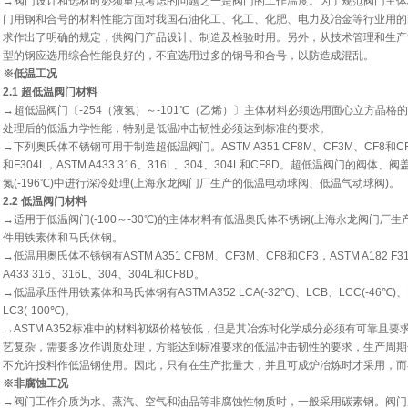
→阀门设计和选材时必须重点考虑的问题之一是阀门的工作温度。为了规范阀门主体
门用钢和合号的材料性能方面对我国石油化工、化工、化肥、电力及冶金等行业用的
求作出了明确的规定，供阀门产品设计、制造及检验时用。另外，从技术管理和生产
型的钢应选用综合性能良好的，不宜选用过多的钢号和合号，以防造成混乱。
※低温工况
2.1 超低温阀门材料
→超低温阀门〔-254（液氢）～-101℃（乙烯）〕主体材料必须选用面心立方晶
处理后的低温力学性能，特别是低温冲击韧性必须达到标准的要求。
→下列奥氏体不锈钢可用于制造超低温阀门。ASTM A351 CF8M、CF3M、CF8和CF3，AS
和F304L，ASTM A433 316、316L、304、304L和CF8D。超低温阀门的
氮(-196℃)中进行深冷处理(上海永龙阀门厂生产的低温电动球阀、低温气动球阀)。
2.2 低温阀门材料
→适用于低温阀门(-100～-30℃)的主体材料有低温奥氏体不锈钢(上海永龙阀门厂
件用铁素体和马氏体钢。
→低温用奥氏体不锈钢有ASTM A351 CF8M、CF3M、CF8和CF3，ASTM A182 F31
A433 316、316L、304、304L和CF8D。
→低温承压件用铁素体和马氏体钢有ASTM A352 LCA(-32℃)、LCB、LCC(-46℃)、LC1
LC3(-100℃)。
→ASTM A352标准中的材料初级价格较低，但是其冶炼时化学成分必须有可靠且
艺复杂，需要多次作调质处理，方能达到标准要求的低温冲击韧性的要求，生产周期
不允许投料作低温钢使用。因此，只有在生产批量大，并且可成炉冶炼时才采用，而
※非腐蚀工况
→阀门工作介质为水、蒸汽、空气和油品等非腐蚀性物质时，一般采用碳素钢。阀门用碳