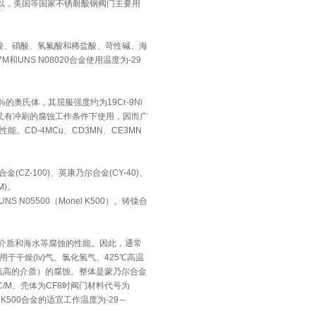
M。所以，美国等国家不锈耐酸钢阀门主要用
U酸、硝酸、氢氟酸和稀盐酸、苛性碱、海
UNS N08020合金使用温度为-29
奥氏体，其屈服强度约为19Cr-9Ni
又有冲刷的腐蚀工作条件下使用，因而广
CD-4MCu、CD3MN、CE3MN
CZ-100)、英康乃尔合金(CY-40)、
M)。
 N05500（Monel K500）。铸镍合
碱介质和海水等腐蚀的性能。因此，通常
干燥(lv)气、氯化氢气、425℃高温
含氧高的介质）的腐蚀。整体是蒙乃尔合金
/M、壳体为CF8时阀门材料代号为
l K500合金的适宜工作温度为-29～