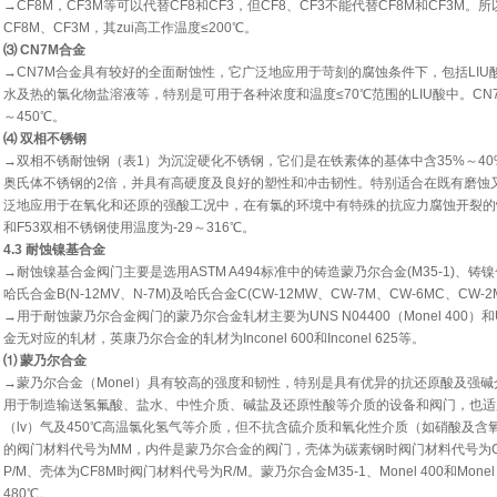
→CF8M，CF3M等可以代替CF8和CF3，但CF8、CF3不能代替CF8M和CF3
CF8M、CF3M，其zui高工作温度≤200℃。
⑶ CN7M合金
→CN7M合金具有较好的全面耐蚀性，它广泛地应用于苛刻的腐蚀条件下，包括LI
水及热的氯化物盐溶液等，特别是可用于各种浓度和温度≤70℃范围的LIU酸中。CN7M和
～450℃。
⑷ 双相不锈钢
→双相不锈耐蚀钢（表1）为沉淀硬化不锈钢，它们是在铁素体的基体中含35%～40%的
奥氏体不锈钢的2倍，并具有高硬度及良好的塑性和冲击韧性。特别适合在既有磨蚀
泛地应用于在氧化和还原的强酸工况中，在有氯的环境中有特殊的抗应力腐蚀开裂的性能。
和F53双相不锈钢使用温度为-29～316℃。
4.3 耐蚀镍基合金
→耐蚀镍基合金阀门主要是选用ASTM A494标准中的铸造蒙乃尔合金(M35-1)、铸镍合金(
哈氏合金B(N-12MV、N-7M)及哈氏合金C(CW-12MW、CW-7M、CW-6MC、CW-2
→用于耐蚀蒙乃尔合金阀门的蒙乃尔合金轧材主要为UNS N04400（Monel 400）和UNS
金无对应的轧材，英康乃尔合金的轧材为Inconel 600和Inconel 625等。
⑴ 蒙乃尔合金
→蒙乃尔合金（Monel）具有较高的强度和韧性，特别是具有优异的抗还原酸及强
用于制造输送氢氟酸、盐水、中性介质、碱盐及还原性酸等介质的设备和阀门，也适用于
（lv）气及450℃高温氯化氢气等介质，但不抗含硫介质和氧化性介质（如硝酸及
的阀门材料代号为MM，内件是蒙乃尔合金的阀门，壳体为碳素钢时阀门材料代号为C
P/M、壳体为CF8M时阀门材料代号为R/M。蒙乃尔合金M35-1、Monel 400和Mone
480℃。