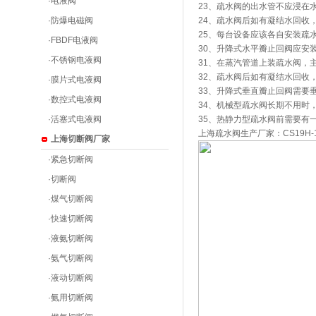
·
电液阀
23、疏水阀的出水管不应浸在
·
防爆电磁阀
24、疏水阀后如有凝结水回收
25、每台设备应该各自安装疏
·
FBDF电液阀
30、升降式水平瓣止回阀应安
·
不锈钢电液阀
31、在蒸汽管道上装疏水阀，
32、疏水阀后如有凝结水回收
·
膜片式电液阀
33、升降式垂直瓣止回阀需要
·
数控式电液阀
34、机械型疏水阀长期不用时
·
活塞式电液阀
35、热静力型疏水阀前需要有
上海疏水阀生产厂家：CS19H-1
上海切断阀厂家
·
紧急切断阀
·
切断阀
·
煤气切断阀
·
快速切断阀
·
液氨切断阀
·
氨气切断阀
·
液动切断阀
·
氨用切断阀