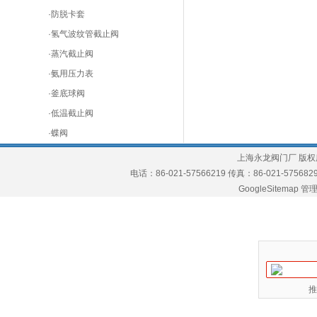
·
防脱卡套
·
氢气波纹管截止阀
·
蒸汽截止阀
·
氨用压力表
·
釜底球阀
·
低温截止阀
·
蝶阀
上海永龙阀门厂 版权
电话：86-021-57566219 传真：86-021-575
GoogleSitemap
管
推