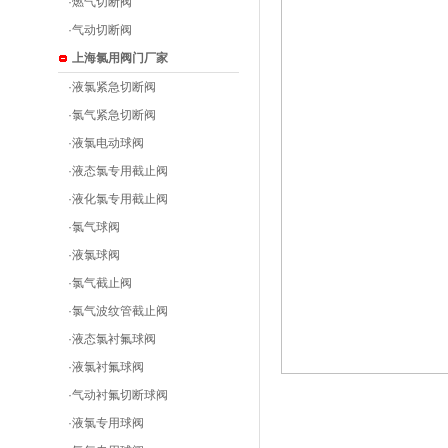
·
燃气切断阀
·
气动切断阀
上海氯用阀门厂家
·
液氯紧急切断阀
·
氯气紧急切断阀
·
液氯电动球阀
·
液态氯专用截止阀
·
液化氯专用截止阀
·
氯气球阀
·
液氯球阀
·
氯气截止阀
·
氯气波纹管截止阀
·
液态氯衬氟球阀
·
液氯衬氟球阀
·
气动衬氟切断球阀
·
液氯专用球阀