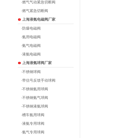
·
燃气气动紧急切断阀
·
燃气紧急切断阀
上海液氨电磁阀厂家
·
防爆电磁阀
·
氨用电磁阀
·
氨气电磁阀
·
液氨电磁阀
上海液氨球阀厂家
·
不锈钢球阀
·
带信号反馈手动球阀
·
不锈钢氨用球阀
·
不锈钢氨气球阀
·
不锈钢液氨球阀
·
槽车氨用球阀
·
液氨专用球阀
·
氨气专用球阀