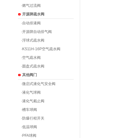
·
燃气过流阀
开源牌疏水阀
·
自动排液阀
·
开源牌自动排气阀
·
浮球式疏水阀
·
KS11H-16P空气疏水阀
·
空气疏水阀
·
圆盘式疏水阀
其他阀门
·
微启式液化气安全阀
·
液化气球阀
·
液化气截止阀
·
槽车球阀
·
防爆行程开关
·
低温球阀
·
PFA球阀