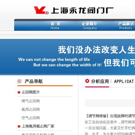
止回阀图片
·
燃气止回阀
·
氨用止回阀
【调节阀维修】出现故障时调节
·
空气止回阀
在工业自动化仪表中，调节阀
上海氨用截止阀厂家
一旦出现问题，大家又忙手忙脚
等。今天，为大家介绍50种调