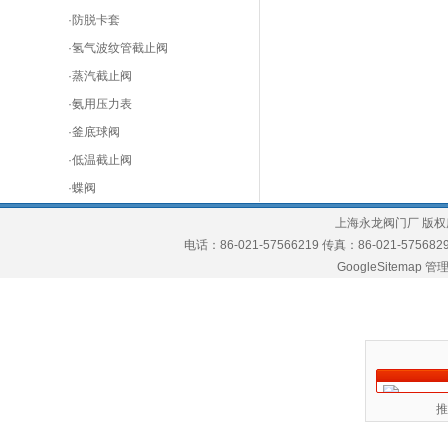
·
防脱卡套
·
氢气波纹管截止阀
·
蒸汽截止阀
·
氨用压力表
·
釜底球阀
·
低温截止阀
·
蝶阀
上海永龙阀门厂 版权
电话：86-021-57566219 传真：86-021-575
GoogleSitemap
管
推