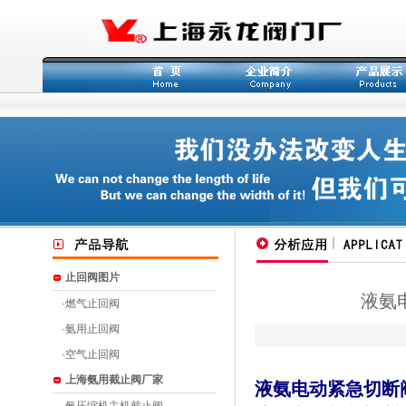
止回阀图片
液氨
·
燃气止回阀
·
氨用止回阀
·
空气止回阀
上海氨用截止阀厂家
液氨电动紧急切断