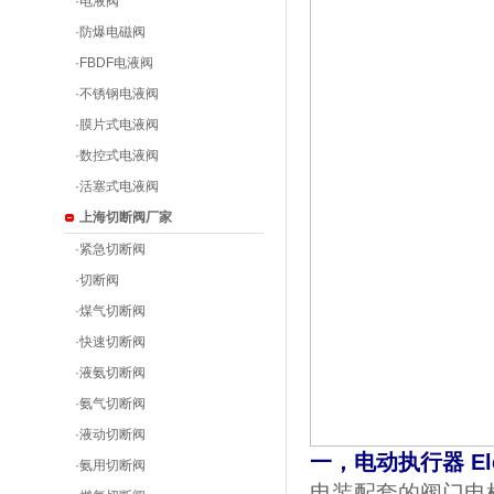
·
电液阀
·
防爆电磁阀
·
FBDF电液阀
·
不锈钢电液阀
·
膜片式电液阀
·
数控式电液阀
·
活塞式电液阀
上海切断阀厂家
·
紧急切断阀
·
切断阀
·
煤气切断阀
·
快速切断阀
·
液氨切断阀
·
氨气切断阀
·
液动切断阀
一，电动执行器 Ele
·
氨用切断阀
电装配套的阀门电机