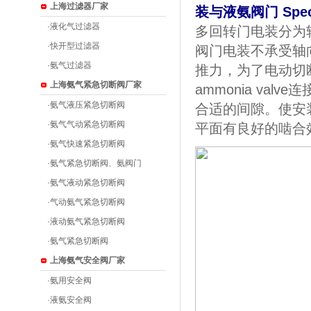
上海过滤器厂家
装与液氨阀门 Specia
·
液化气过滤器
多回转门电装分为
·
快开型过滤器
阀门电装不承受轴
·
氨气过滤器
推力，为了电动切断阀 El
上海氨气紧急切断阀厂家
ammonia v
·
氨气液压紧急切断阀
合适的间隙。使安
·
氨气气动紧急切断阀
平面有良好的啮合
·
氨气快速紧急切断阀
·
氨气紧急切断阀、氨阀门
·
氨气液动紧急切断阀
·
气动氨气紧急切断阀
·
液动氨气紧急切断阀
·
氨气紧急切断阀
上海氨气安全阀厂家
·
氨用安全阀
·
液氨安全阀