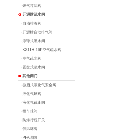
·
燃气过流阀
开源牌疏水阀
·
自动排液阀
·
开源牌自动排气阀
·
浮球式疏水阀
·
KS11H-16P空气疏水阀
·
空气疏水阀
·
圆盘式疏水阀
其他阀门
·
微启式液化气安全阀
·
液化气球阀
·
液化气截止阀
·
槽车球阀
·
防爆行程开关
·
低温球阀
·
PFA球阀