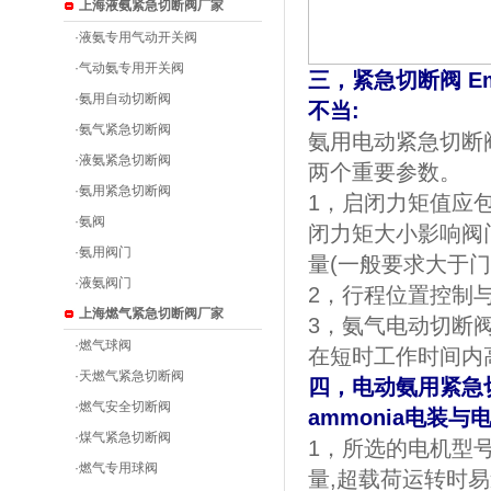
上海液氨紧急切断阀厂家
·
液氨专用气动开关阀
·
气动氨专用开关阀
三，紧急切断阀 Eme
·
氨用自动切断阀
不当:
·
氨气紧急切断阀
氨用电动紧急切断阀Ammon
·
液氨紧急切断阀
两个重要参数。
·
氨用紧急切断阀
1，启闭力矩值应
·
氨阀
闭力矩大小影响阀
·
氨用阀门
量(一般要求大于门实
·
液氨阀门
2，行程位置控制
上海燃气紧急切断阀厂家
3，氨气电动切断阀
·
燃气球阀
在短时工作时间内
·
天燃气紧急切断阀
四，电动氨用紧急切断阀 Em
·
燃气安全切断阀
ammonia电装与
·
煤气紧急切断阀
1，所选的电机型
·
燃气专用球阀
量,超载荷运转时