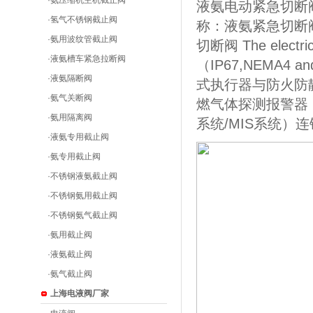
·
氨压缩机主机截止阀
液氨电动紧急切断阀 Liqui
·
氢气不锈钢截止阀
称：液氨紧急切断阀 Liq
·
氨用波纹管截止阀
切断阀 The elect
·
液氨槽车紧急拉断阀
（IP67,NEMA4 
·
液氨隔断阀
式执行器与防火防
·
氨气关断阀
燃气体探测报警器，
·
氨用隔离阀
系统/MIS系统）
·
液氨专用截止阀
·
氨专用截止阀
·
不锈钢液氨截止阀
·
不锈钢氨用截止阀
·
不锈钢氨气截止阀
·
氨用截止阀
·
液氨截止阀
·
氨气截止阀
上海电液阀厂家