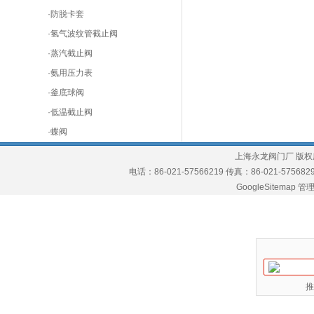
·
防脱卡套
·
氢气波纹管截止阀
·
蒸汽截止阀
·
氨用压力表
·
釜底球阀
·
低温截止阀
·
蝶阀
上海永龙阀门厂 版权
电话：86-021-57566219 传真：86-021-575
GoogleSitemap
管
推