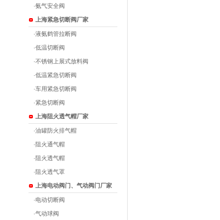
·
氨气安全阀
上海紧急切断阀厂家
·
液氨鹤管拉断阀
·
低温切断阀
·
不锈钢上展式放料阀
·
低温紧急切断阀
·
车用紧急切断阀
·
紧急切断阀
上海阻火透气帽厂家
·
油罐防火排气帽
·
阻火通气帽
·
阻火透气帽
·
阻火透气罩
上海电动阀门、气动阀门厂家
·
电动切断阀
·
气动球阀