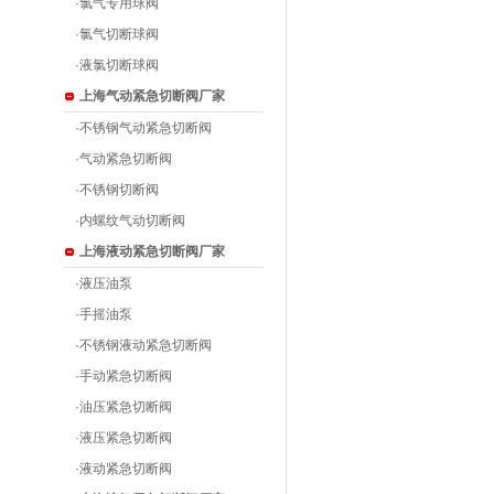
·
氯气专用球阀
·
氯气切断球阀
·
液氯切断球阀
上海气动紧急切断阀厂家
·
不锈钢气动紧急切断阀
·
气动紧急切断阀
·
不锈钢切断阀
·
内螺纹气动切断阀
上海液动紧急切断阀厂家
·
液压油泵
·
手摇油泵
·
不锈钢液动紧急切断阀
·
手动紧急切断阀
·
油压紧急切断阀
·
液压紧急切断阀
·
液动紧急切断阀