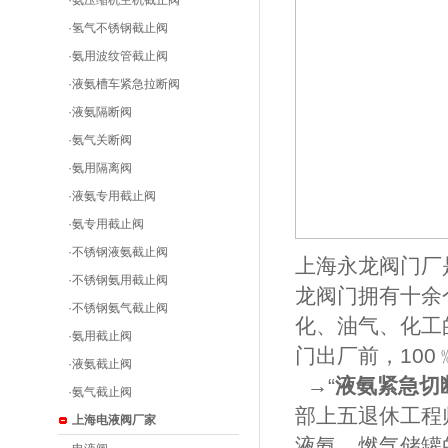
·
氨压缩机主机截止阀
·
氢气不锈钢截止阀
·
氨用波纹管截止阀
·
液氨槽车紧急拉断阀
·
液氨隔断阀
·
氨气关断阀
·
氨用隔离阀
·
液氨专用截止阀
·
氨专用截止阀
·
不锈钢液氨截止阀
上海永龙阀门厂
·
不锈钢氨用截止阀
龙阀门拥有十余
·
不锈钢氨气截止阀
化、油气、化工
·
氨用截止阀
门出厂前，100
·
液氨截止阀
→“
液氨紧急切
·
氨气截止阀
部上五退休工程
上海电液阀厂家
液氨，燃气储罐