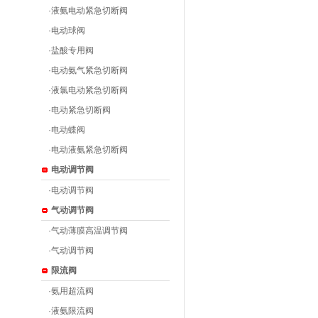
·
液氨电动紧急切断阀
·
电动球阀
·
盐酸专用阀
·
电动氨气紧急切断阀
·
液氯电动紧急切断阀
·
电动紧急切断阀
·
电动蝶阀
·
电动液氨紧急切断阀
电动调节阀
·
电动调节阀
气动调节阀
·
气动薄膜高温调节阀
·
气动调节阀
限流阀
·
氨用超流阀
·
液氨限流阀