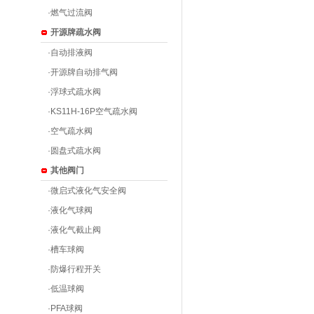
·
燃气过流阀
开源牌疏水阀
·
自动排液阀
·
开源牌自动排气阀
·
浮球式疏水阀
·
KS11H-16P空气疏水阀
·
空气疏水阀
·
圆盘式疏水阀
其他阀门
·
微启式液化气安全阀
·
液化气球阀
·
液化气截止阀
·
槽车球阀
·
防爆行程开关
·
低温球阀
·
PFA球阀