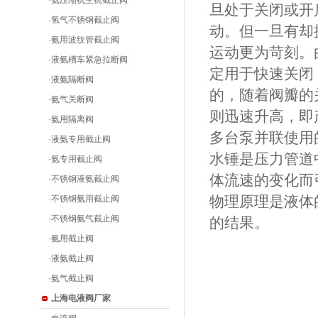
·
氨压缩机主机截止阀
旦处于关闭或开
·
氢气不锈钢截止阀
动。但一旦有却
·
氨用波纹管截止阀
运动更为苛刻。
·
液氨槽车紧急拉断阀
定用于快速关闭
·
液氨隔断阀
的，随着阀瓣的
·
氨气关断阀
则迅速升高，即
·
氨用隔离阀
多台泵并联使用
·
液氨专用截止阀
水锤是压力管道
·
氨专用截止阀
体流速的变化而
·
不锈钢液氨截止阀
物理原理是液体
·
不锈钢氨用截止阀
·
不锈钢氨气截止阀
的结果。
·
氨用截止阀
·
液氨截止阀
·
氨气截止阀
上海电液阀厂家