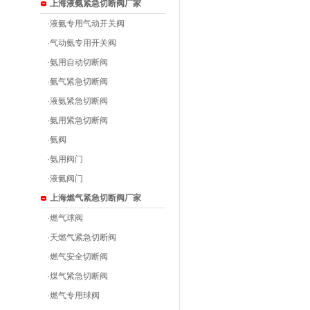
上海液氨紧急切断阀厂家
·
液氨专用气动开关阀
·
气动氨专用开关阀
·
氨用自动切断阀
·
氨气紧急切断阀
·
液氨紧急切断阀
·
氨用紧急切断阀
·
氨阀
·
氨用阀门
·
液氨阀门
上海燃气紧急切断阀厂家
·
燃气球阀
·
天燃气紧急切断阀
·
燃气安全切断阀
·
煤气紧急切断阀
·
燃气专用球阀