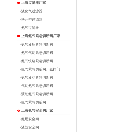
上海过滤器厂家
·
液化气过滤器
·
快开型过滤器
·
氨气过滤器
上海氨气紧急切断阀厂家
·
氨气液压紧急切断阀
·
氨气气动紧急切断阀
·
氨气快速紧急切断阀
·
氨气紧急切断阀、氨阀门
·
氨气液动紧急切断阀
·
气动氨气紧急切断阀
·
液动氨气紧急切断阀
·
氨气紧急切断阀
上海氨气安全阀厂家
·
氨用安全阀
·
液氨安全阀