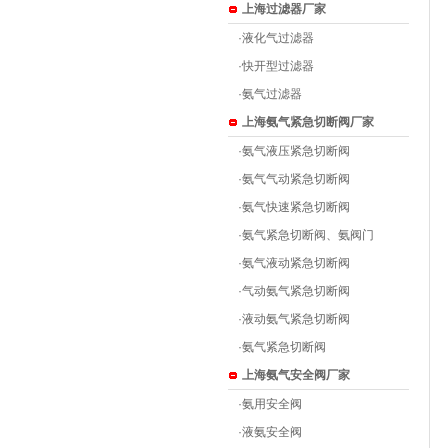
上海过滤器厂家
·
液化气过滤器
·
快开型过滤器
·
氨气过滤器
上海氨气紧急切断阀厂家
·
氨气液压紧急切断阀
·
氨气气动紧急切断阀
·
氨气快速紧急切断阀
·
氨气紧急切断阀、氨阀门
·
氨气液动紧急切断阀
·
气动氨气紧急切断阀
·
液动氨气紧急切断阀
·
氨气紧急切断阀
上海氨气安全阀厂家
·
氨用安全阀
·
液氨安全阀