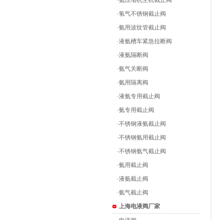
·
氨压缩机主机截止阀
·
氢气不锈钢截止阀
·
氨用波纹管截止阀
·
液氨槽车紧急拉断阀
·
液氨隔断阀
·
氨气关断阀
·
氨用隔离阀
·
液氨专用截止阀
·
氨专用截止阀
·
不锈钢液氨截止阀
·
不锈钢氨用截止阀
·
不锈钢氨气截止阀
·
氨用截止阀
·
液氨截止阀
·
氨气截止阀
上海电液阀厂家