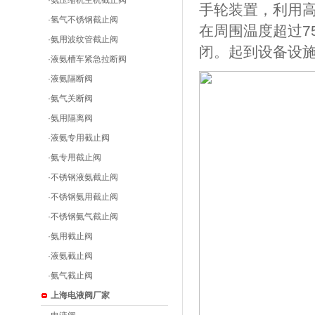
·
氨压缩机主机截止阀
手轮装置，利用
·
氢气不锈钢截止阀
在周围温度超过7
·
氨用波纹管截止阀
闭。起到设备设
·
液氨槽车紧急拉断阀
·
液氨隔断阀
·
氨气关断阀
·
氨用隔离阀
·
液氨专用截止阀
·
氨专用截止阀
·
不锈钢液氨截止阀
·
不锈钢氨用截止阀
·
不锈钢氨气截止阀
·
氨用截止阀
·
液氨截止阀
·
氨气截止阀
上海电液阀厂家