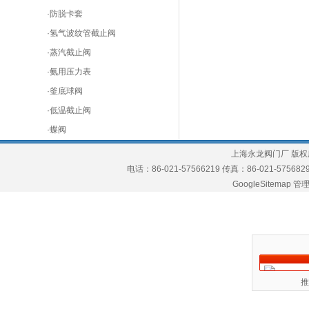
·
防脱卡套
·
氢气波纹管截止阀
·
蒸汽截止阀
·
氨用压力表
·
釜底球阀
·
低温截止阀
·
蝶阀
上海永龙阀门厂 版权
电话：86-021-57566219 传真：86-021-575
GoogleSitemap
管
推