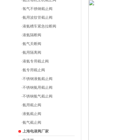
·
氨压缩机主机截止阀
·
氢气不锈钢截止阀
·
氨用波纹管截止阀
·
液氨槽车紧急拉断阀
·
液氨隔断阀
·
氨气关断阀
·
氨用隔离阀
·
液氨专用截止阀
·
氨专用截止阀
·
不锈钢液氨截止阀
·
不锈钢氨用截止阀
·
不锈钢氨气截止阀
·
氨用截止阀
·
液氨截止阀
·
氨气截止阀
上海电液阀厂家