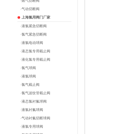
·
燃气切断阀
·
气动切断阀
上海氯用阀门厂家
·
液氯紧急切断阀
·
氯气紧急切断阀
·
液氯电动球阀
·
液态氯专用截止阀
·
液化氯专用截止阀
·
氯气球阀
·
液氯球阀
·
氯气截止阀
·
氯气波纹管截止阀
·
液态氯衬氟球阀
·
液氯衬氟球阀
·
气动衬氟切断球阀
·
液氯专用球阀