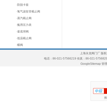
·
防脱卡套
·
氢气波纹管截止阀
·
蒸汽截止阀
·
氨用压力表
·
釜底球阀
·
低温截止阀
·
蝶阀
上海永龙阀门厂 版权
电话：86-021-57566219 传真：86-021-575
GoogleSitemap
管
推