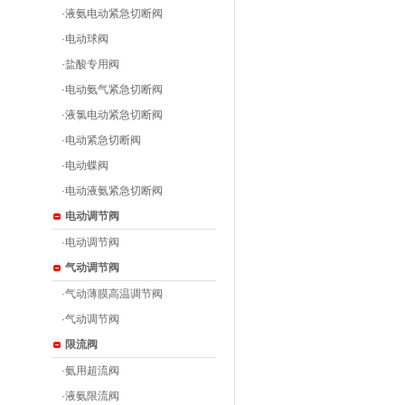
·
液氨电动紧急切断阀
·
电动球阀
·
盐酸专用阀
·
电动氨气紧急切断阀
·
液氯电动紧急切断阀
·
电动紧急切断阀
·
电动蝶阀
·
电动液氨紧急切断阀
电动调节阀
·
电动调节阀
气动调节阀
·
气动薄膜高温调节阀
·
气动调节阀
限流阀
·
氨用超流阀
·
液氨限流阀