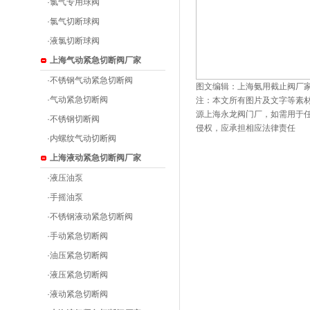
·
氯气专用球阀
·
氯气切断球阀
·
液氯切断球阀
上海气动紧急切断阀厂家
·
不锈钢气动紧急切断阀
图文编辑：
上海氨用截止阀厂
·
气动紧急切断阀
注：本文所有图片及文字等素
源上海永龙阀门厂，如需用于
·
不锈钢切断阀
侵权，应承担相应法律责任
·
内螺纹气动切断阀
上海液动紧急切断阀厂家
·
液压油泵
·
手摇油泵
·
不锈钢液动紧急切断阀
·
手动紧急切断阀
·
油压紧急切断阀
·
液压紧急切断阀
·
液动紧急切断阀