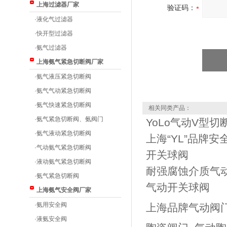
上海过滤器厂家
验证码：
·
液化气过滤器
·
快开型过滤器
·
氨气过滤器
上海氨气紧急切断阀厂家
·
氨气液压紧急切断阀
·
氨气气动紧急切断阀
·
氨气快速紧急切断阀
相关同类产品：
·
氨气紧急切断阀、氨阀门
YoLo气动V型切
·
氨气液动紧急切断阀
上海“YL”品牌
·
气动氨气紧急切断阀
开关球阀
·
液动氨气紧急切断阀
耐强腐蚀介质气动阀
·
氨气紧急切断阀
气动开关球阀
上海氨气安全阀厂家
·
氨用安全阀
上海品牌气动阀
·
液氨安全阀