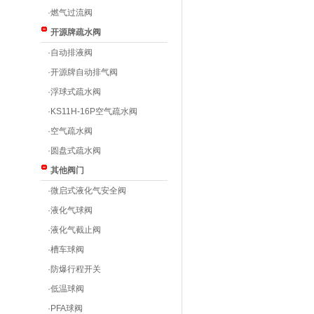
·
燃气过流阀
开源牌疏水阀
·
自动排液阀
·
开源牌自动排气阀
·
浮球式疏水阀
·
KS11H-16P空气疏水阀
·
空气疏水阀
·
圆盘式疏水阀
其他阀门
·
微启式液化气安全阀
·
液化气球阀
·
液化气截止阀
·
槽车球阀
·
防爆行程开关
·
低温球阀
·
PFA球阀