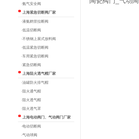
陶瓷阀门_气动
·
氨气安全阀
上海紧急切断阀厂家
·
液氨鹤管拉断阀
·
低温切断阀
·
不锈钢上展式放料阀
·
低温紧急切断阀
·
车用紧急切断阀
·
紧急切断阀
上海阻火透气帽厂家
·
油罐防火排气帽
·
阻火通气帽
·
阻火透气帽
·
阻火透气罩
上海电动阀门、气动阀门厂家
·
电动切断阀
·
气动球阀