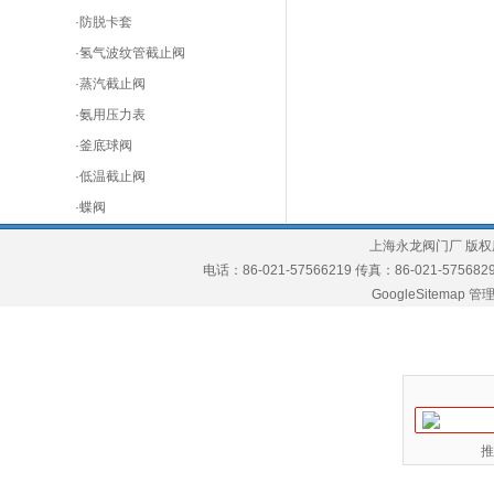
·
防脱卡套
·
氢气波纹管截止阀
·
蒸汽截止阀
·
氨用压力表
·
釜底球阀
·
低温截止阀
·
蝶阀
上海永龙阀门厂 版权
电话：86-021-57566219 传真：86-021-575
GoogleSitemap
管
推