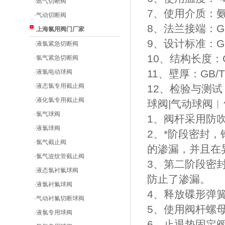
·
燃气切断阀
7、使用介质：
·
气动切断阀
8、法兰接端：GB/
上海氯用阀门厂家
9、设计标准：GB/T
·
液氯紧急切断阀
10、结构长度：GB
·
氯气紧急切断阀
11、壁厚：GB/T1
·
液氯电动球阀
·
液态氯专用截止阀
12、检验与测试：G
·
液化氯专用截止阀
球阀|气动球阀
·
氯气球阀
1、阀杆采用防
·
液氯球阀
2、*阶段密封
·
氯气截止阀
的渗漏，并且在
·
氯气波纹管截止阀
3、第二阶段密
·
液态氯衬氟球阀
防止了渗漏。
·
液氯衬氟球阀
4、释放碟形弹
·
气动衬氟切断球阀
5、使用阀杆螺
·
液氯专用球阀
6、止退垫固定