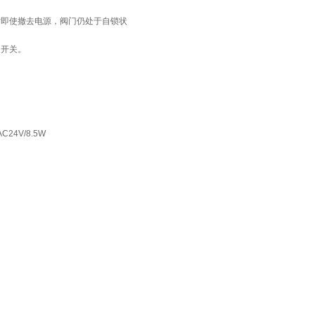
时即使撤去电源，阀门仍处于自锁状
门开关。
，AC24V/8.5W