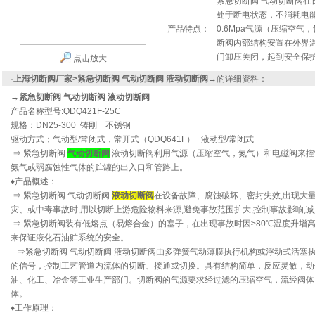
紧急切断阀 气动切断阀
处于断电状态，不消耗电能
产品特点：
0.6Mpa气源（压缩空气
断阀内部结构安置在外界温
门卸压关闭，起到安全保
点击放大
-上海切断阀厂家>紧急切断阀 气动切断阀 液动切断阀→
的详细资料：
→紧急切断阀 气动切断阀 液动切断阀
产品名称型号:QDQ421F-25C
规格：DN25-300 铸刚 不锈钢
驱动方式；气动型/常闭式，常开式（QDQ641F） 液动型/常闭式
⇒ 紧急切断阀
气动切断阀
液动切断阀利用气源（压缩空气，氮气）和电磁阀来控制
氨气或弱腐蚀性气体的贮罐的出入口和管路上。
♦产品概述：
⇒ 紧急切断阀 气动切断阀
液动切断阀
在设备故障、腐蚀破坏、密封失效,出现大
灾、或中毒事故时,用以切断上游危险物料来源,避免事故范围扩大,控制事故影响,
⇒ 紧急切断阀装有低熔点（易熔合金）的塞子，在出现事故时因≥80℃温度升增
来保证液化石油贮系统的安全。
⇒紧急切断阀 气动切断阀 液动切断阀由多弹簧气动薄膜执行机构或浮动式活塞
的信号，控制工艺管道内流体的切断、接通或切换。具有结构简单，反应灵敏，动
油、化工、冶金等工业生产部门。切断阀的气源要求经过滤的压缩空气，流经阀体
体。
♦工作原理：