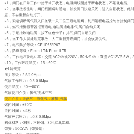
¤1，阀门在日常工作中处于常开状态，电磁阀线圈处于断电状态，不消耗电能。
¤2，当事故发生时，阀门线圈瞬时通电，触发阀门快速关闭，进入自锁状态。此
态，不会重新自动打开。
¤3，紧急切断阀气源入口按装一只二位三通电磁阀，利用远程电器控制台控制阀
¤4，燃气泄漏报警器报警通电,电磁阀通电排气,阀门自动关闭.
¤5，手动控制电磁阀（按下红色卡子）排气,阀门自动关闭.
¤6，当工作人员处理完事故，人工重新开启阀门，才会恢复供气。
¤7，电气防护等级：CEI IP65/IP67
¤8，防爆等级：Eexm Ⅱ T4/ Eexm Ⅱ T5
¤9，工作电压及电功率：交流 AC24V或220V，50Hz/14V；直流 AC12V/8.5W
¤10，工作环境温度：-15～60℃
♦性能规范:
压力等级：2.5/4.0Mpa
气缸工作压力：0.3-0.6Mpa
使用温度：-40~+80℃
气缸使用介质：氮气`无水空气
使用介质：天然气，液化气，液氨 ,气体
熔闭时间：±70℃
关闭时间： ≤5秒
气缸开启压力； ≥0.3-0.6Mpa
阀体材料：铸刚，不锈钢。304,316,316L
弹簧：50CrVA（弹簧钢）