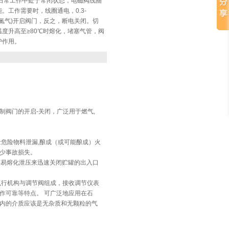
在日常工作中处于常闭状态，电磁阀线圈
。工作需要时，线圈通电，0.3-
，氮气)开启阀门，反之，断电关闭。切
度升高至≥80℃时熔化，堵塞气管，阀
护作用。
阀门的开启-关闭，广泛用于燃气,
量危险物料泄漏,酿成（或可能酿成）火
减少事故损失。
高易熔化泄压来迅速关闭贮罐的出入口
执行机构与调节阀组成，接收调节仪表
作可靠等特点。 可广泛地应用在石
内的介质应该是无杂质和无颗粒的气