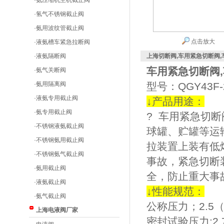
·
氨压缩机主机截止阀
·
氢气不锈钢截止阀
·
氨用波纹管截止阀
点击放大
·
液氨槽车紧急拉断阀
·
液氨隔断阀
上海切断阀,车用紧急切断阀
车用紧急切断阀
·
氨气关断阀
·
氨用隔离阀
型号：QGY43F-2
·
液氨专用截止阀
↓产品用途：
·
氨专用截止阀
? 车用紧急切
·
不锈钢液氨截止阀
球罐、贮罐等运
·
不锈钢氨用截止阀
拉装置上装有低
·
不锈钢氨气截止阀
事故，紧急切断
·
氨用截止阀
全，防止重大事
·
液氨截止阀
↓性能规范：
·
氨气截止阀
公称压力；2.5（
上海电液阀厂家
密封试验压力:2.