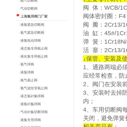
·
燃气切断阀
阀 体：WCB/1Cr
·
气动切断阀
阀体密封圈：F4
上海氯用阀门厂家
阀 瓣：2Cr13/1C
·
液氯紧急切断阀
油 缸：45#/1Cr1
·
氯气紧急切断阀
弹 簧：1Cr18Ni9
·
液氯电动球阀
·
液态氯专用截止阀
活 塞：2Cr13/1C
·
液化氯专用截止阀
↓保管、安装及
·
氯气球阀
1、通路两端必
·
液氯球阀
应经常检查，防
·
氯气截止阀
2、阀门在安装
·
氯气波纹管截止阀
3、安装时去掉
·
液态氯衬氟球阀
内；
·
液氯衬氟球阀
4、车用切断阀每
·
气动衬氟切断球阀
关闭，避免弹簧
·
液氯专用球阀
相关产品有
：→