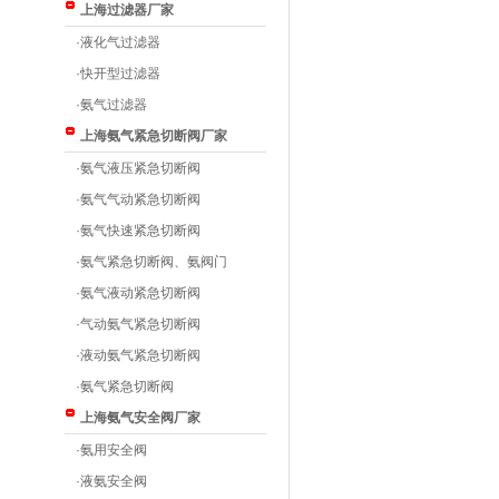
上海过滤器厂家
·
液化气过滤器
·
快开型过滤器
·
氨气过滤器
上海氨气紧急切断阀厂家
·
氨气液压紧急切断阀
·
氨气气动紧急切断阀
·
氨气快速紧急切断阀
·
氨气紧急切断阀、氨阀门
·
氨气液动紧急切断阀
·
气动氨气紧急切断阀
·
液动氨气紧急切断阀
·
氨气紧急切断阀
上海氨气安全阀厂家
·
氨用安全阀
·
液氨安全阀