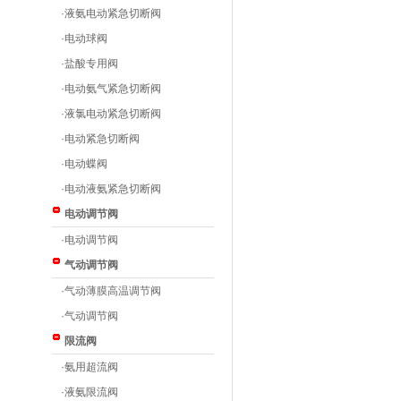
·
液氨电动紧急切断阀
·
电动球阀
·
盐酸专用阀
·
电动氨气紧急切断阀
·
液氯电动紧急切断阀
·
电动紧急切断阀
·
电动蝶阀
·
电动液氨紧急切断阀
电动调节阀
·
电动调节阀
气动调节阀
·
气动薄膜高温调节阀
·
气动调节阀
限流阀
·
氨用超流阀
·
液氨限流阀