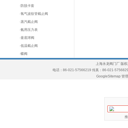
·
防脱卡套
·
氢气波纹管截止阀
·
蒸汽截止阀
·
氨用压力表
·
釜底球阀
·
低温截止阀
·
蝶阀
上海永龙阀门厂 版权
电话：86-021-57566219 传真：86-021-575
GoogleSitemap
管
推