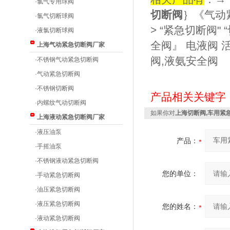
·
氯气专用球阀
切断阀
｝《气动
·
氯气切断球阀
> “紧急切断阀
·
液氯切断球阀
全阀』 电液阀 
上海气动紧急切断阀厂家
阀,液氨安全阀
·
不锈钢气动紧急切断阀
·
气动紧急切断阀
·
不锈钢切断阀
产品相关关键字
·
内螺纹气动切断阀
如果你对
上海切断阀,车用紧
上海液动紧急切断阀厂家
·
液压油泵
产品：
·
手摇油泵
·
不锈钢液动紧急切断阀
您的单位：
·
手动紧急切断阀
·
油压紧急切断阀
·
液压紧急切断阀
您的姓名：
·
液动紧急切断阀