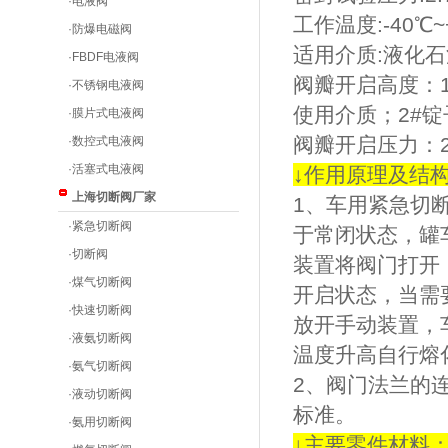
·
电液阀
工作温度:-40℃~
·
防爆电磁阀
适用介质:液化
·
FBDF电液阀
阀瓣开启高度：1
·
不锈钢电液阀
使用介质；2#锭
·
膜片式电液阀
阀瓣开启压力：2.0
·
数控式电液阀
·
活塞式电液阀
↓作用原理及结
上海切断阀厂家
1、车用紧急切
·
紧急切断阀
于常闭状态，罐
·
切断阀
装置将阀门打开
·
煤气切断阀
开启状态，当需
·
快速切断阀
放开手动装置，
·
液氨切断阀
温度升高自行熔
·
氨气切断阀
2、阀门法兰的连
·
液动切断阀
标准。
·
氨用切断阀
↓主要零件材料