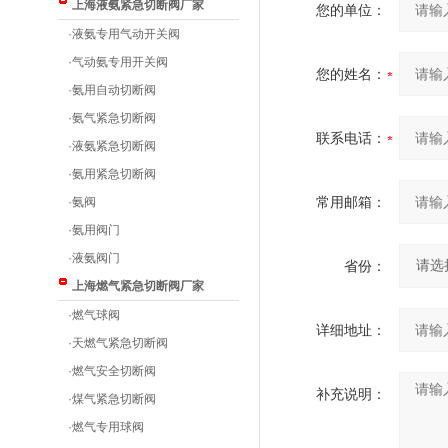
上海液氨紧急切断阀厂家
您的单位：
·
液氨专用气动开关阀
·
气动氨专用开关阀
您的姓名：
·
氨用自动切断阀
·
氨气紧急切断阀
联系电话：
·
液氨紧急切断阀
·
氨用紧急切断阀
常用邮箱：
·
氨阀
·
氨用阀门
·
液氨阀门
省份：
上海燃气紧急切断阀厂家
·
燃气球阀
详细地址：
·
天燃气紧急切断阀
·
燃气安全切断阀
补充说明：
·
煤气紧急切断阀
·
燃气专用球阀