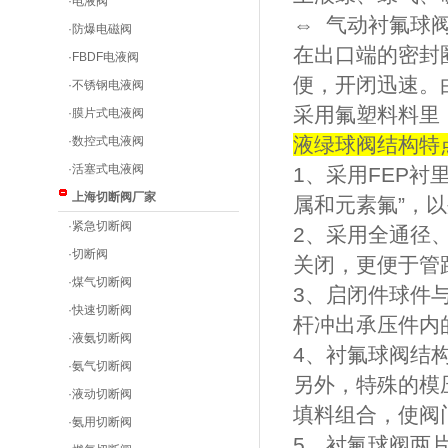
·
电液阀
⇔ 气动衬氟球
·
防爆电磁阀
在出口端的密封
·
FBDF电液阀
便，开闭迅速。
·
不锈钢电液阀
采用氟塑料料里
·
膜片式电液阀
液绿球阀结构特
·
数控式电液阀
·
活塞式电液阀
1、采用FEP衬
上海切断阀厂家
属和元素氟”，
·
紧急切断阀
2、采用全通径
·
切断阀
关闭，更便于管
·
煤气切断阀
3、启闭件球件
·
快速切断阀
杆冲出承压件内
·
液氨切断阀
4、衬氟球阀结
·
氨气切断阀
另外，特殊的模
·
液动切断阀
填料组合，使阀
·
氨用切断阀
5、衬氟球阀两