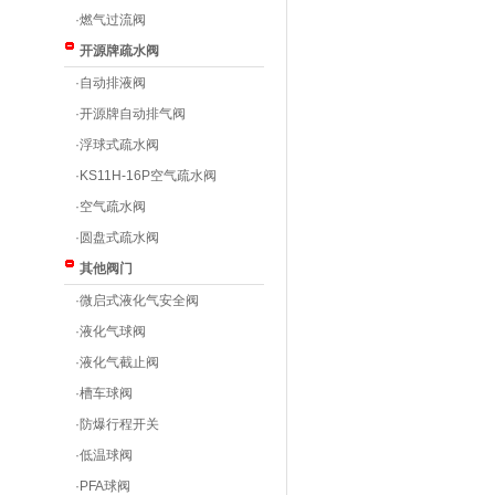
·
燃气过流阀
开源牌疏水阀
·
自动排液阀
·
开源牌自动排气阀
·
浮球式疏水阀
·
KS11H-16P空气疏水阀
·
空气疏水阀
·
圆盘式疏水阀
其他阀门
·
微启式液化气安全阀
·
液化气球阀
·
液化气截止阀
·
槽车球阀
·
防爆行程开关
·
低温球阀
·
PFA球阀