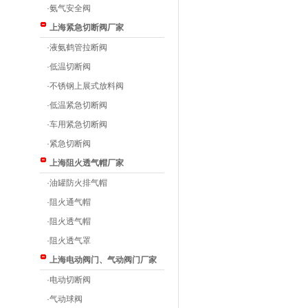
·
氨气安全阀
上海紧急切断阀厂家
·
液氨鹤管拉断阀
·
低温切断阀
·
不锈钢上展式放料阀
·
低温紧急切断阀
·
车用紧急切断阀
·
紧急切断阀
上海阻火透气帽厂家
·
油罐防火排气帽
·
阻火通气帽
·
阻火透气帽
·
阻火透气罩
上海电动阀门、气动阀门厂家
·
电动切断阀
·
气动球阀