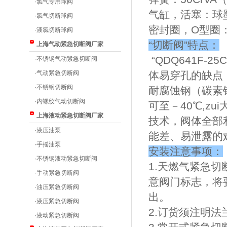
·
氯气专用球阀
气缸，活塞：球
·
氯气切断球阀
密封圈，O型圈
·
液氯切断球阀
“切断阀”特点：
上海气动紧急切断阀厂家
“QDQ641F
·
不锈钢气动紧急切断阀
·
气动紧急切断阀
体易穿孔的缺点
·
不锈钢切断阀
耐腐蚀钢（碳素
·
内螺纹气动切断阀
可至－40℃,z
上海液动紧急切断阀厂家
技术，阀体全部
·
液压油泵
能差、易泄露的
·
手摇油泵
安装注意事项：
·
不锈钢液动紧急切断阀
1.天燃气紧急
·
手动紧急切断阀
意阀门标志，将
·
油压紧急切断阀
出。
·
液压紧急切断阀
2.订货须注明
·
液动紧急切断阀