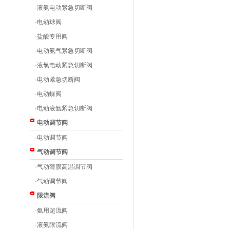
·
液氨电动紧急切断阀
·
电动球阀
·
盐酸专用阀
·
电动氨气紧急切断阀
·
液氯电动紧急切断阀
·
电动紧急切断阀
·
电动蝶阀
·
电动液氨紧急切断阀
电动调节阀
·
电动调节阀
气动调节阀
·
气动薄膜高温调节阀
·
气动调节阀
限流阀
·
氨用超流阀
·
液氨限流阀