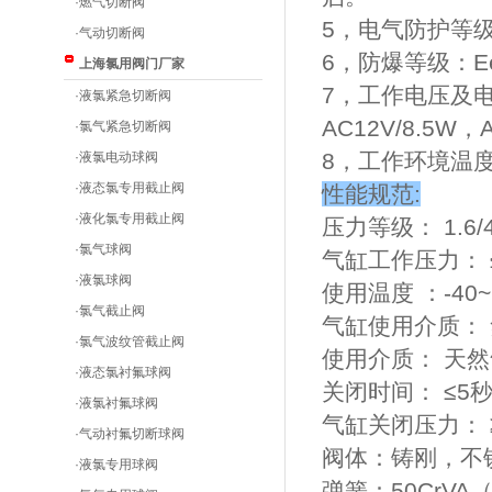
·
燃气切断阀
5，电气防护等级：
·
气动切断阀
6，防爆等级：Eex
上海氯用阀门厂家
7，工作电压及电功
·
液氯紧急切断阀
AC12V/8.5W
·
氯气紧急切断阀
8，工作环境温度：
·
液氯电动球阀
·
液态氯专用截止阀
性能规范:
·
液化氯专用截止阀
压力等级： 1.6/4
·
氯气球阀
气缸工作压力： ≤
·
液氯球阀
使用温度 ：-40~
·
氯气截止阀
气缸使用介质： 
·
氯气波纹管截止阀
使用介质： 天然
·
液态氯衬氟球阀
关闭时间： ≤5
·
液氯衬氟球阀
气缸关闭压力： ≥0
·
气动衬氟切断球阀
阀体：铸刚，不锈钢
·
液氯专用球阀
弹簧：50CrVA