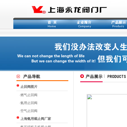
止回阀图片
·
燃气止回阀
·
氨用止回阀
·
空气止回阀
上海氨用截止阀厂家